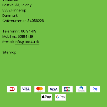
Postvej 33, Foldby
8382 Hinnerup
Danmark
CVR-nummer
:
34056226
Telefonnr.
:
60194419
Mobil nr.
:
60194419
E-mail
:
info@tea4u.dk
Sitemap