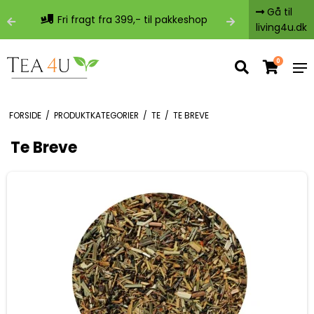
Gå til
-
Fri fragt fra 399,- til pakkeshop
living4u.dk
0
FORSIDE
/
PRODUKTKATEGORIER
/
TE
/
TE BREVE
Te Breve