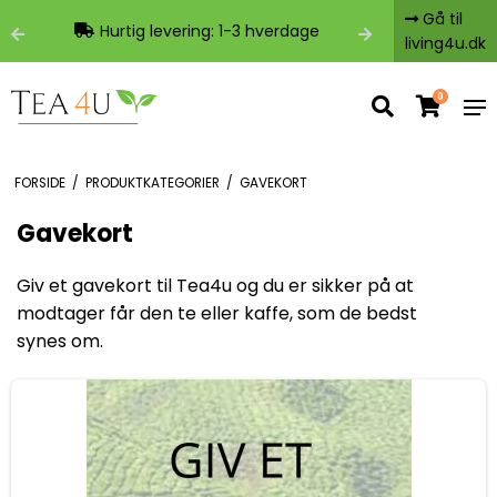
Gå til
Hurtig levering: 1-3 hverdage
living4u.dk
0
FORSIDE
/
PRODUKTKATEGORIER
/
GAVEKORT
Gavekort
Giv et gavekort til Tea4u og du er sikker på at
modtager får den te eller kaffe, som de bedst
synes om.