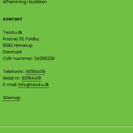
Afhentning i butikken
KONTAKT
Tea4u.dk
Postvej 33, Foldby
8382 Hinnerup
Danmark
CVR-nummer
:
34056226
Telefonnr.
:
60194419
Mobil nr.
:
60194419
E-mail
:
info@tea4u.dk
Sitemap