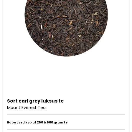
Sort earl grey luksus te
Mount Everest Tea
Rabat ved køb af 250 & 500 gram te