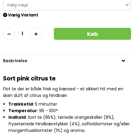
Vælg Vægt
Vælg Variant
Køb
Beskrivelse
Sort pink citrus te
Flot te der er både frisk og bærsød - et sikkert hit med en
skøn duft af citrus og hindbær.
Trækketid
: 5 minutter
Temperatur
: 95 - 100°
Indhold
: Sort te (85%), tørrede orangeskaller (8%),
frysetørrede hindbærstykker (4%), saflorblomster og/eller
morgenfrueblomster (1%) og aroma.