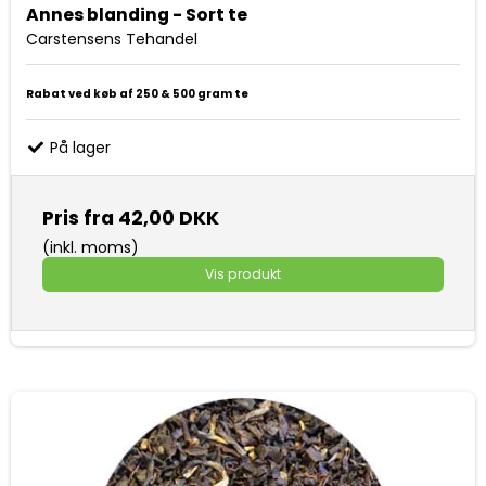
Annes blanding - Sort te
Carstensens Tehandel
Rabat ved køb af 250 & 500 gram te
På lager
Pris fra
42,00 DKK
(inkl. moms)
Vis produkt