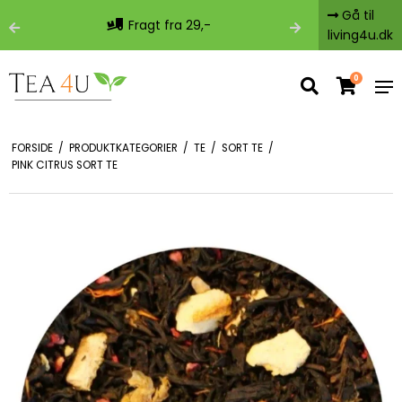
Gå til
Fragt fra 29,-
Fri 
living4u.dk
0
FORSIDE
/
PRODUKTKATEGORIER
/
TE
/
SORT TE
/
PINK CITRUS SORT TE