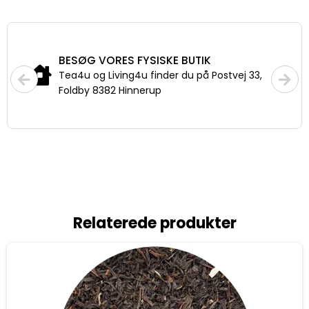
FRAGT
Priser fra 29,-
Fri fragt fra 399,- til pakkeshop
Relaterede produkter