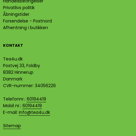
Handelsbetingelser
Privatlivs politik
Åbningstider
Forsendelse - Postnord
Afhentning i butikken
KONTAKT
Tea4u.dk
Postvej 33, Foldby
8382 Hinnerup
Danmark
CVR-nummer
:
34056226
Telefonnr.
:
60194419
Mobil nr.
:
60194419
E-mail
:
info@tea4u.dk
Sitemap