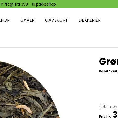
Fri fragt fra 399,- til pakkeshop
EHØR
GAVER
GAVEKORT
LÆKKERIER
Grø
Rabat ved 
(inkl. mo
3
Pris fra