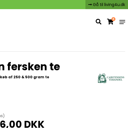
Gå til living4u.dk
0
n fersken te
køb af 250 & 500 gram te
ms)
6,00 DKK