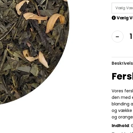
Vælg Væ
Vælg V
Beskrivel
Fers
Vores fer
den med e
blanding a
og vække d
og orange
Indhold
: