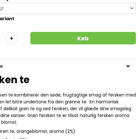
gt
ariant
Køb
se
ken te
sken te kombinerer den søde, frugtagtige smag af fersken med
n let bitre undertone fra den grønne te. En harmonisk
f delikat grøn te og sød fersken, der vil glæde dine smagsløg
ine sanser. Grøn fersken te er tilsat naturlig fersken aroma
 blomst.
Grøn te
, orangeblomst, aroma (2%)