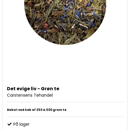
Det evige liv - Grøn te
Carstensens Tehandel
Rabat ved køb af 250 & 500 gram te
På lager