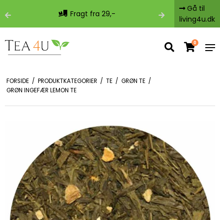
Gå til
Fragt fra 29,-
Fri 
living4u.dk
0
FORSIDE
/
PRODUKTKATEGORIER
/
TE
/
GRØN TE
/
GRØN INGEFÆR LEMON TE