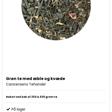
Grøn te med æble og kvæde
Carstensens Tehandel
Rabat ved køb af 250 & 500 gram te
På lager