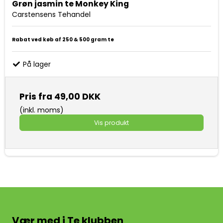
Grøn jasmin te Monkey King
Carstensens Tehandel
Rabat ved køb af 250 & 500 gram te
På lager
Pris fra
49,00 DKK
(inkl. moms)
Vis produkt
Vær med i Te klubben