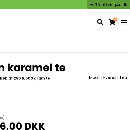
Gå til living4u.dk
0
n karamel te
Mount Everest Tea
køb af 250 & 500 gram te
ms)
6,00 DKK