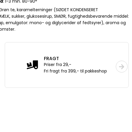
id
: 1-3 min. 80-90°
 Grøn te, karamelterninger (SØDET KONDENSERET
LK, sukker, glukosesirup, SMØR, fugtighedsbevarende middel:
rup, emulgator: mono- og diglycerider af fedtsyrer), aroma og
lomster.
FRAGT
Priser fra 29,-
Fri fragt fra 399,- til pakkeshop