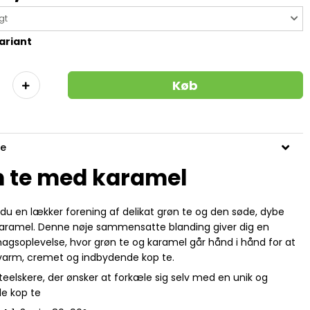
gt
ariant
Køb
se
 te med karamel
 du en lækker forening af delikat grøn te og den søde, dybe
aramel. Denne nøje sammensatte blanding giver dig en
agsoplevelse, hvor grøn te og karamel går hånd i hånd for at
varm, cremet og indbydende kop te.
l teelskere, der ønsker at forkæle sig selv med en unik og
e kop te