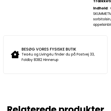
Trækket
Indhold
:
SKUMMETMÆ
sorbitolsi
appelsinb
BESØG VORES FYSISKE BUTIK
Tea4u og Living4u finder du på Postvej 33,
Foldby 8382 Hinnerup
Relaterede produkter