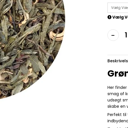
Vælg Væ
Vælg V
Beskrivel
Grøn
Her finder
smag af k
udsøgt sm
skabe en 
Perfekt ti
indbydend