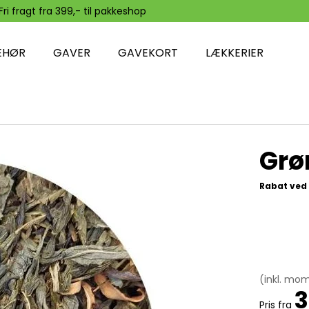
Fri fragt fra 399,- til pakkeshop
EHØR
GAVER
GAVEKORT
LÆKKERIER
Grø
Rabat ved 
(inkl. mo
3
Pris fra