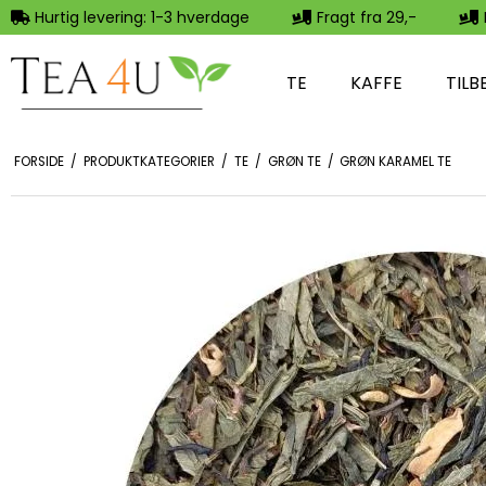
Hurtig levering: 1-3 hverdage
Fragt fra 29,-
TE
KAFFE
TILB
FORSIDE
/
PRODUKTKATEGORIER
/
TE
/
GRØN TE
/
GRØN KARAMEL TE