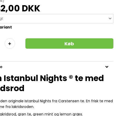
ms)
2,00 DKK
gt
ariant
Køb
se
 Istanbul Nights ® te med
idsrod
 den originale Istanbul Nights fra Carstensen te. En frisk te med
me fra lakridsroden.
Lakridsrod,
grøn te
, green mint og lemon græs.