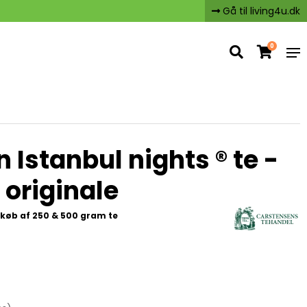
Gå til living4u.dk
0
 Istanbul nights ® te -
 originale
køb af 250 & 500 gram te