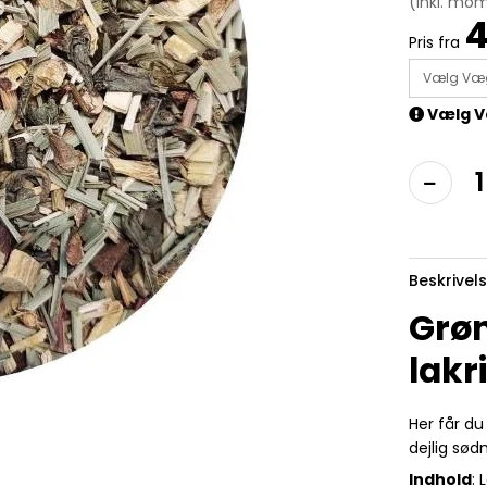
(inkl. mo
4
Pris fra
Vælg Væ
Vælg V
Beskrivel
Grøn
lakr
Her får du
dejlig sød
Indhold
: 