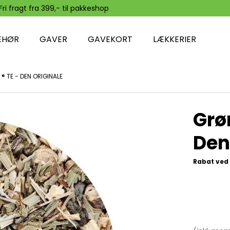
Fri fragt fra 399,- til pakkeshop
EHØR
GAVER
GAVEKORT
LÆKKERIER
® TE - DEN ORIGINALE
Grøn
Den
Rabat ved 