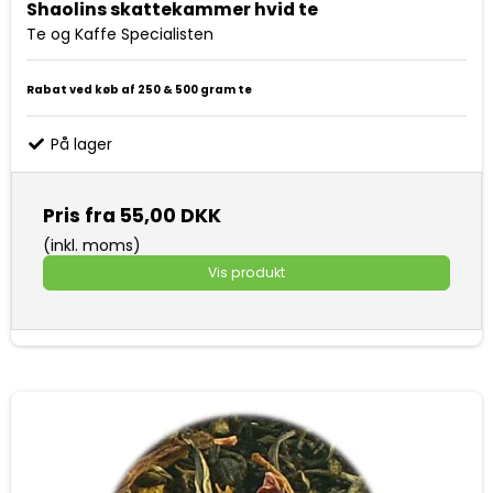
Shaolins skattekammer hvid te
Te og Kaffe Specialisten
Rabat ved køb af 250 & 500 gram te
På lager
Pris fra
55,00 DKK
(inkl. moms)
Vis produkt