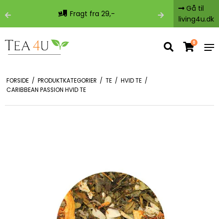
Gå til
Fragt fra 29,-
Fri 
living4u.dk
0
FORSIDE
/
PRODUKTKATEGORIER
/
TE
/
HVID TE
/
CARIBBEAN PASSION HVID TE