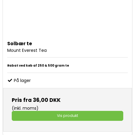
Solbær te
Mount Everest Tea
Rabat ved køb af 250 & 500 gram te
På lager
Pris fra
36,00 DKK
(inkl. moms)
Vis produkt