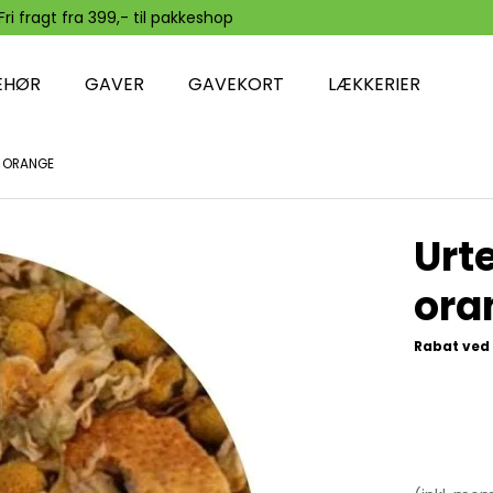
Fri fragt fra 399,- til pakkeshop
EHØR
GAVER
GAVEKORT
LÆKKERIER
G ORANGE
Urt
ora
Rabat ved 