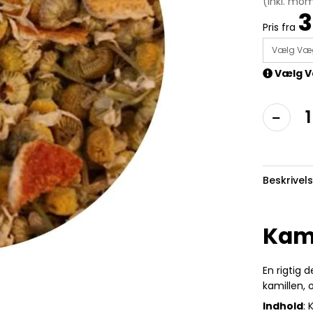
(inkl. mo
3
Pris fra
Vælg Væ
Vælg V
Beskrivel
Kami
En rigtig d
kamillen, 
Indhold
: