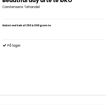
Beautiful day urte te ØKO
Carstensens Tehandel
Rabat ved køb af 250 & 500 gram te
På lager