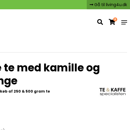
Gå til living4u.dk
0
e te med kamille og
nge
køb af 250 & 500 gram te