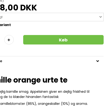
ms)
8,00 DKK
gt
ariant
Køb
se
lle orange urte te
ejlig kamille smag. Appelsinen giver en dejlig friskhed til
og de to klæder hinanden fantastisk
 Kamilleblomster (86%), orangeskaller (10%) og aroma.