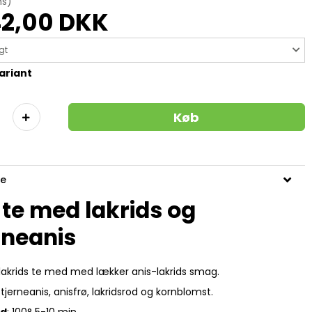
ms)
2,00 DKK
gt
ariant
Køb
se
 te med lakrids og
rneanis
lakrids te med med lækker anis-lakrids smag.
Stjerneanis, anisfrø, lakridsrod og kornblomst.