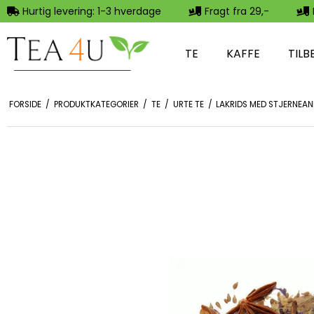
Hurtig levering: 1-3 hverdage
Fragt fra 29,-
TE
KAFFE
TILB
FORSIDE
/
PRODUKTKATEGORIER
/
TE
/
URTE TE
/
LAKRIDS MED STJERNEANI