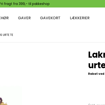
Fri fragt fra 399,- til pakkeshop
EHØR
GAVER
GAVEKORT
LÆKKERIER
S URTE TE
Lak
urte
Rabat ved 