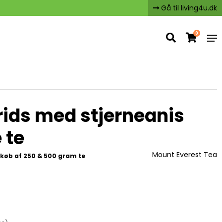
Gå til living4u.dk
0
rids med stjerneanis
 te
Mount Everest Tea
køb af 250 & 500 gram te