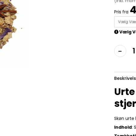
(inkl. mo
4
Pris fra
Vælg Væ
Vælg V
Beskrivel
Urte
stje
Skøn urte 
Indhold
: 