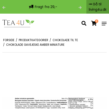
Gå til
Fragt fra 29,-
Fri 
living4u.dk
0
FORSIDE
/
PRODUKTKATEGORIER
/
CHOKOLADE TIL TE
/
CHOKOLADE GAVEÆSKE AMBER MINIATURE