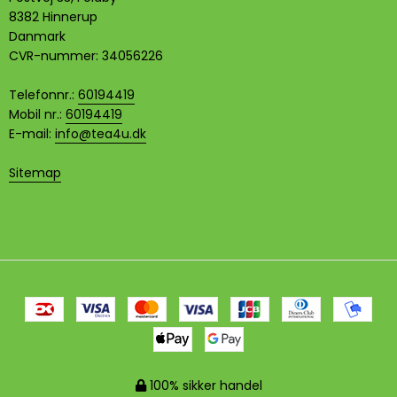
8382 Hinnerup
Danmark
CVR-nummer
:
34056226
Telefonnr.
:
60194419
Mobil nr.
:
60194419
E-mail
:
info@tea4u.dk
Sitemap
100% sikker handel