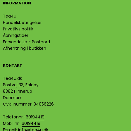
INFORMATION
Tea4u
Handelsbetingelser
Privatlivs politik
Åbningstider
Forsendelse - Postnord
Afhentning i butikken
KONTAKT
Tea4u.dk
Postvej 33, Foldby
8382 Hinnerup
Danmark
CVR-nummer
:
34056226
Telefonnr.
:
60194419
Mobil nr.
:
60194419
E-mail
:
info@tea4u.dk