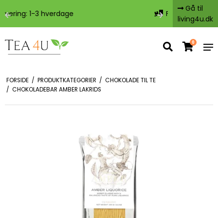
Gå til
Fragt fra 29,-
Fri
living4u.dk
0
FORSIDE
/
PRODUKTKATEGORIER
/
CHOKOLADE TIL TE
/
CHOKOLADEBAR AMBER LAKRIDS