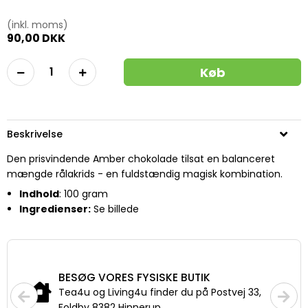
(inkl. moms)
90,00 DKK
Køb
Beskrivelse
Den prisvindende Amber chokolade tilsat en balanceret
mængde rålakrids - en fuldstændig magisk kombination.
Indhold
: 100 gram
Ingredienser:
Se billede
BESØG VORES FYSISKE BUTIK
Tea4u og Living4u finder du på Postvej 33,
Foldby 8382 Hinnerup