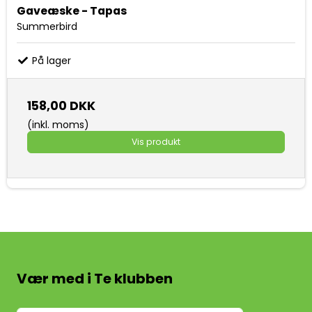
Gaveæske - Tapas
Summerbird
På lager
158,00 DKK
(inkl. moms)
Vis produkt
Vær med i Te klubben