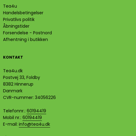
Tea4u
Handelsbetingelser
Privatlivs politik
Åbningstider
Forsendelse - Postnord
Afhentning i butikken
KONTAKT
Tea4u.dk
Postvej 33, Foldby
8382 Hinnerup
Danmark
CVR-nummer
:
34056226
Telefonnr.
:
60194419
Mobil nr.
:
60194419
E-mail
:
info@tea4u.dk