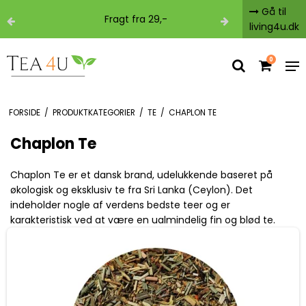
Gå til
Fragt fra 29,-
Fri fr
living4u.dk
0
FORSIDE
/
PRODUKTKATEGORIER
/
TE
/
CHAPLON TE
Chaplon Te
Chaplon Te er et dansk brand, udelukkende baseret på
økologisk og eksklusiv te fra Sri Lanka (Ceylon). Det
indeholder nogle af verdens bedste teer og er
karakteristisk ved at være en ualmindelig fin og blød te.