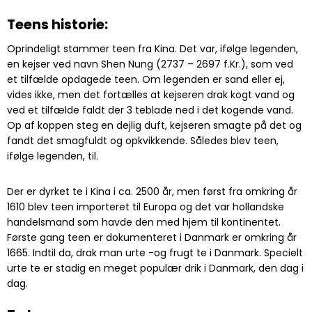
Teens historie:
Oprindeligt stammer teen fra Kina. Det var, ifølge legenden,
en kejser ved navn Shen Nung (2737 – 2697 f.Kr.), som ved
et tilfælde opdagede teen. Om legenden er sand eller ej,
vides ikke, men det fortælles at kejseren drak kogt vand og
ved et tilfælde faldt der 3 teblade ned i det kogende vand.
Op af koppen steg en dejlig duft, kejseren smagte på det og
fandt det smagfuldt og opkvikkende. Således blev teen,
ifølge legenden, til.
Der er dyrket te i Kina i ca. 2500 år, men først fra omkring år
1610 blev teen importeret til Europa og det var hollandske
handelsmand som havde den med hjem til kontinentet.
Første gang teen er dokumenteret i Danmark er omkring år
1665. Indtil da, drak man urte -og frugt te i Danmark. Specielt
urte te er stadig en meget populær drik i Danmark, den dag i
dag.