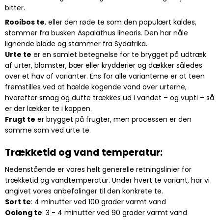
bitter.
Rooibos te
, eller den røde te som den populært kaldes,
stammer fra busken Aspalathus linearis. Den har nåle
lignende blade og stammer fra Sydafrika.
Urte te
er en samlet betegnelse for te brygget på udtræk
af urter, blomster, bær eller krydderier og dækker således
over et hav af varianter. Ens for alle varianterne er at teen
fremstilles ved at hælde kogende vand over urterne,
hvorefter smag og dufte trækkes ud i vandet – og vupti – så
er der lækker te i koppen.
Frugt te
er brygget på frugter, men processen er den
samme som ved urte te.
Trækketid og vand temperatur:
Nedenstående er vores helt generelle retningslinier for
trækketid og vandtemperatur. Under hvert te variant, har vi
angivet vores anbefalinger til den konkrete te.
Sort te
: 4 minutter ved 100 grader varmt vand
Oolong te
: 3 - 4 minutter ved 90 grader varmt vand