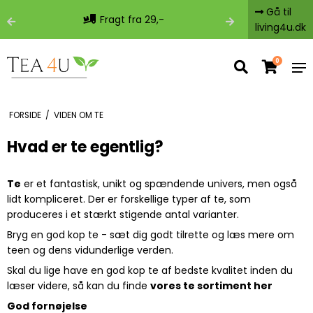
Gå til
Fragt fra 29,-
Fri 
living4u.dk
0
FORSIDE
/
VIDEN OM TE
Hvad er te egentlig?
Te
er et fantastisk, unikt og spændende univers, men også
lidt kompliceret. Der er forskellige typer af te, som
produceres i et stærkt stigende antal varianter.
Bryg en god kop te - sæt dig godt tilrette og læs mere om
teen og dens vidunderlige verden.
Skal du lige have en god kop te af bedste kvalitet inden du
læser videre, så kan du finde
vores te sortiment her
God fornøjelse