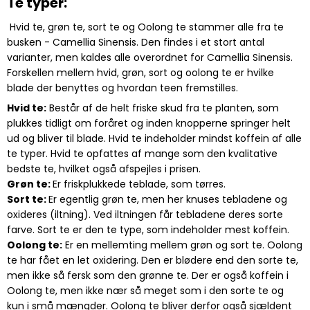
Te typer:
Hvid te, grøn te, sort te og Oolong te stammer alle fra te
busken - Camellia Sinensis. Den findes i et stort antal
varianter, men kaldes alle overordnet for Camellia Sinensis.
Forskellen mellem hvid, grøn, sort og oolong te er hvilke
blade der benyttes og hvordan teen fremstilles.
Hvid te
:
Består af de helt friske skud fra te planten, som
plukkes tidligt om foråret og inden knopperne springer helt
ud og bliver til blade. Hvid te indeholder mindst koffein af alle
te typer. Hvid te opfattes af mange som den kvalitative
bedste te, hvilket også afspejles i prisen.
Grøn te
:
Er friskplukkede teblade, som tørres.
Sort te
:
Er egentlig grøn te, men her knuses tebladene og
oxideres (iltning). Ved iltningen får tebladene deres sorte
farve. Sort te er den te type, som indeholder mest koffein.
Oolong te
:
Er en mellemting mellem grøn og sort te. Oolong
te har fået en let oxidering. Den er blødere end den sorte te,
men ikke så fersk som den grønne te. Der er også koffein i
Oolong te, men ikke nær så meget som i den sorte te og
kun i små mængder. Oolong te bliver derfor også sjældent