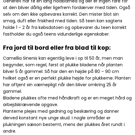
Generelt har te en lang holdbarhed og der er ingen fare for
at den bliver dårlig eller ligefrem fordærver med tiden. Også
selv om den ikke opbevares korrekt. Den mister blot sin
smag, duft eller friskhed med tiden. Så teen kan sagtens
holde 1 – 2 år fra købsdatoen og opbevarer du teen korrekt
fastholder du også teens vidunderlige egenskaber.
Fra jord til bord eller fra blad til kop:
Camellia Sinenis kan egentlig leve i op til 50 år, men man
begynder, som regel, først at plukke bladene når planten
bliver 5 år gammel. Så har den en højde på 80 – 90 cm
hvilket også er en perfekt plukke højde for plukkerne. Planten
har aftjent sin værnepligt når den bliver omkring 25 år
gammel.
Bladene plukkes ofte med håndkraft og er en meget hård og
arbejdskrævende opgave.
Planterne plejes med gødning og beskæring og danner
derved konstant nye unge skud. I nogle områder er
plukningen sæson bestemt, mens der plukkes året rundt i
andre.