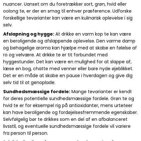
nuancer. Uanset om du foretrækker sort, grøn, hvid eller
oolong te, er der en smag til enhver præference. Udforske
forskellige tevarianter kan være en kulinarisk oplevelse i sig
selv.
Afslapning og hygge:
At drikke en varm kop te kan være
en beroligende og afslappende oplevelse. Den varme damp
og behagelige aroma kan hjælpe med at skabe en følelse af
ro og velvære. At drikke te er tit forbundet med
hyggestunder. Det kan være en mulighed for at slappe af,
læse en bog, chatte med venner eller bare nyde øjeblikket.
Det er en måde at skabe en pause i hverdagen og give dig
selv tid til at genoplade.
Sundhedsmæssige fordele:
Mange tevarianter er kendt
for deres potentielle sundhedsmæssige fordele. Grøn te og
hvid te er for eksempel rig på antioxidanter, mens urteteer
kan have beroligende og fordøjelsesfremmende egenskaber.
Selvfølgelig bør te drikkes som en del af en afbalanceret
livsstil, og eventuelle sundhedsmæssige fordele vil variere
fra person til person.