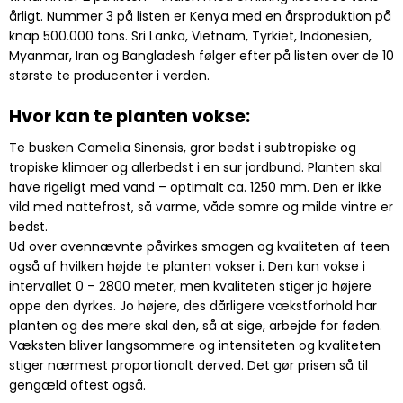
årligt. Nummer 3 på listen er Kenya med en årsproduktion på
knap 500.000 tons. Sri Lanka, Vietnam, Tyrkiet, Indonesien,
Myanmar, Iran og Bangladesh følger efter på listen over de 10
største te producenter i verden.
Hvor kan te planten vokse:
Te busken Camelia Sinensis, gror bedst i subtropiske og
tropiske klimaer og allerbedst i en sur jordbund. Planten skal
have rigeligt med vand – optimalt ca. 1250 mm. Den er ikke
vild med nattefrost, så varme, våde somre og milde vintre er
bedst.
Ud over ovennævnte påvirkes smagen og kvaliteten af teen
også af hvilken højde te planten vokser i. Den kan vokse i
intervallet 0 – 2800 meter, men kvaliteten stiger jo højere
oppe den dyrkes. Jo højere, des dårligere vækstforhold har
planten og des mere skal den, så at sige, arbejde for føden.
Væksten bliver langsommere og intensiteten og kvaliteten
stiger nærmest proportionalt derved. Det gør prisen så til
gengæld oftest også.