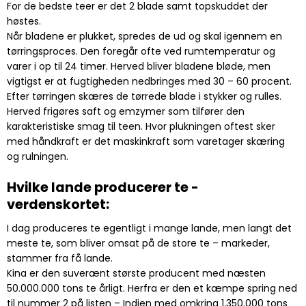
For de bedste teer er det 2 blade samt topskuddet der
høstes.
Når bladene er plukket, spredes de ud og skal igennem en
tørringsproces. Den foregår ofte ved rumtemperatur og
varer i op til 24 timer. Herved bliver bladene bløde, men
vigtigst er at fugtigheden nedbringes med 30 – 60 procent.
Efter tørringen skæres de tørrede blade i stykker og rulles.
Herved frigøres saft og emzymer som tilfører den
karakteristiske smag til teen. Hvor plukningen oftest sker
med håndkraft er det maskinkraft som varetager skæring
og rulningen.
Hvilke lande producerer te -
verdenskortet:
I dag produceres te egentligt i mange lande, men langt det
meste te, som bliver omsat på de store te – markeder,
stammer fra få lande.
Kina er den suverænt største producent med næsten
50.000.000 tons te årligt. Herfra er den et kæmpe spring ned
til nummer 2 på listen – Indien med omkring 1.350.000 tons