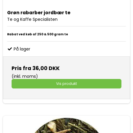
Grøn rabarber jordbær te
Te og Kaffe Specialisten
Rabat ved køb af 250 & 500 gram te
På lager
Pris fra
36,00 DKK
(inkl. moms)
Vis produkt