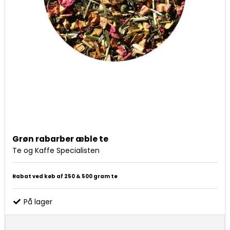
Grøn rabarber æble te
Te og Kaffe Specialisten
Rabat ved køb af 250 & 500 gram te
På lager