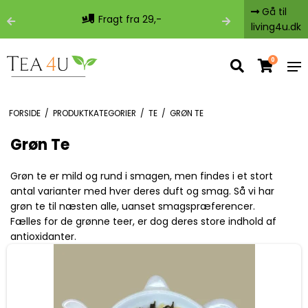
Gå til
Fragt fra 29,-
Fri 
living4u.dk
0
FORSIDE
/
PRODUKTKATEGORIER
/
TE
/
GRØN TE
Grøn Te
Grøn te er mild og rund i smagen, men findes i et stort
antal varianter med hver deres duft og smag. Så vi har
grøn te til næsten alle, uanset smagspræferencer.
Fælles for de grønne teer, er dog deres store indhold af
antioxidanter.