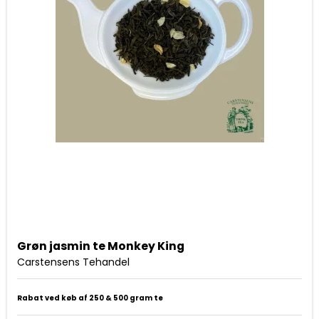
Grøn jasmin te Monkey King
Carstensens Tehandel
Rabat ved køb af 250 & 500 gram te