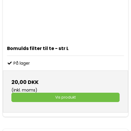
Bomulds filter til te - str L
På lager
20,00 DKK
(inkl. moms)
Vis produkt