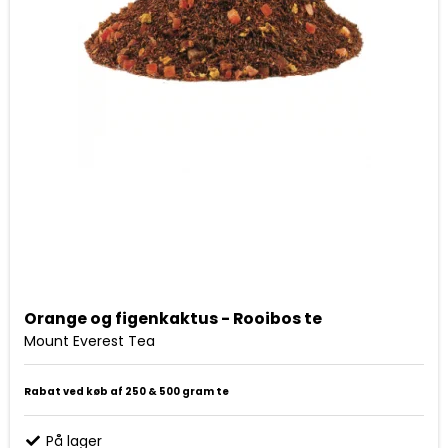
Orange og figenkaktus - Rooibos te
Mount Everest Tea
Rabat ved køb af 250 & 500 gram te
På lager