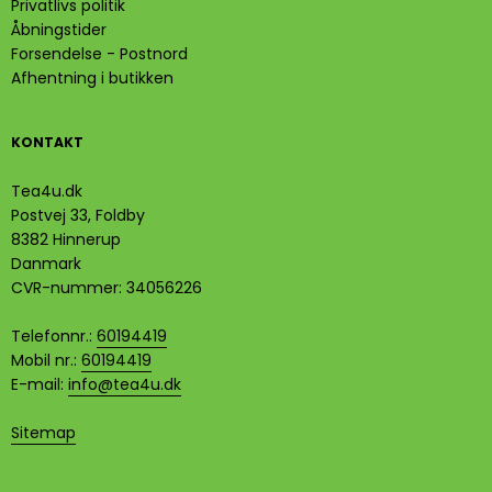
Privatlivs politik
Åbningstider
Forsendelse - Postnord
Afhentning i butikken
KONTAKT
Tea4u.dk
Postvej 33, Foldby
8382 Hinnerup
Danmark
CVR-nummer
:
34056226
Telefonnr.
:
60194419
Mobil nr.
:
60194419
E-mail
:
info@tea4u.dk
Sitemap