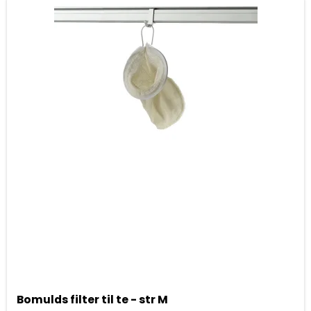
Bomulds filter til te - str M