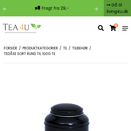
Gå til
Fragt fra 29,-
Fri 
living4u.dk
0
FORSIDE
/
PRODUKTKATEGORIER
/
TE
/
TILBEHØR
/
TEDÅSE SORT RUND TIL 100G TE