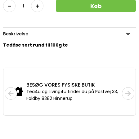
Køb
Beskrivelse
Tedåse sort rund til 100g te
FRAGT
Priser fra 29,-
Fri fragt fra 399,- til pakkeshop