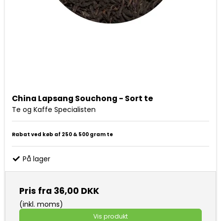
China Lapsang Souchong - Sort te
Te og Kaffe Specialisten
Rabat ved køb af 250 & 500 gram te
På lager
Pris fra
36,00 DKK
(inkl. moms)
Vis produkt